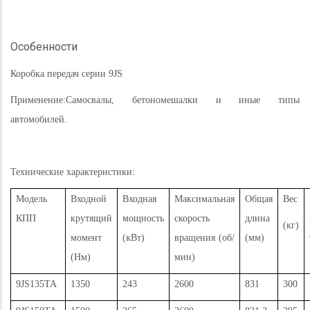
Особенности
Коробка передач серии 9
JS
Применение:
Самосвалы, бетономешалки и иные типы
автомобилей.
Технические характеристики:
Модель
Входной
Входная
Максимальная
Общая
Вес
КПП
крутящий
мощность
скорость
длина
(кг)
момент
(кВт)
вращения (об/
(мм)
(Нм)
мин)
9
JS135TA
1350
243
2600
831
300