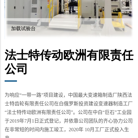
加载试验台
法士特传动欧洲有限责任
公司
为响应
“
一带一路
”
项目建设，中国最大变速箱制造厂陕西法
士特齿轮有限责任公司在白俄罗斯投资建设变速器制造工厂
“
法士特传动欧洲有限责任公司
”
。公司在中白
“
巨石
”
工业园
于
2019
年
7
月
1
日正式登记，并依靠公司团队的齐心协力公司
在非常短的时间内施工竣工，
2020
年
10
月工厂正式投入生