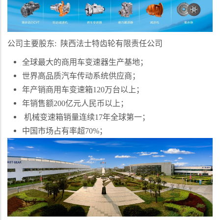
公司主要股东
:
陕西法士特齿轮有限责任公司
全球最大的商用车变速器生产基地；
世界高品质汽车传动系统供应商；
年产销商用车变速箱
120
万台以上；
年销售额
200
亿元人民币以上；
机械变速箱销量连续
17
年全球第一；
中国市场占有率超
70%
；