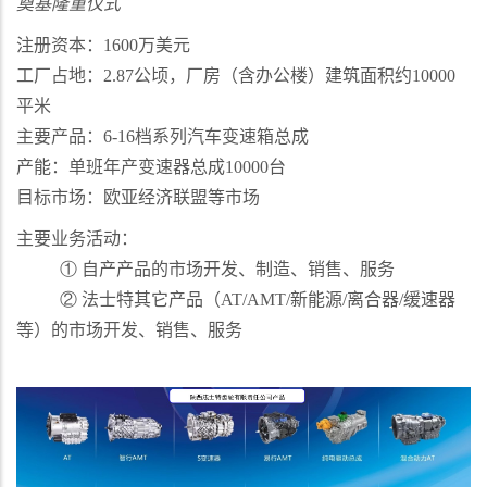
奠基隆重仪式
注册资本：
1600
万美元
工厂占地：
2.87
公顷，厂房（含办公楼）建筑面积约
10000
平米
主要产品：
6-16
档系列汽车变速箱总成
产能：单班年产变速器总成
10000
台
目标市场：欧亚经济联盟等市场
主要业务活动：
①
自产产品的市场开发、制造、销售、服务
②
法士特其它产品（
AT/AMT/
新能源
/
离合器
/
缓速器
等）的市场开发、销售、服务