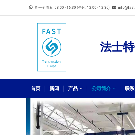
跳
周一至周五: 08:00 - 16:30 (午休: 12:00 - 12:30)
info@fast
转
到
主
要
法士特
内
容
MAIN
NAVIGATION
首页
新闻
产品
公司简介
联系