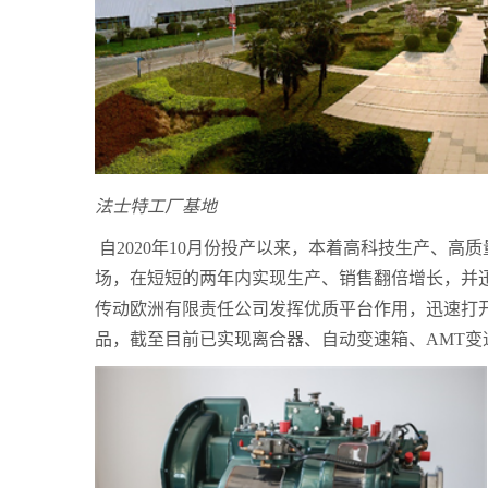
法士特工厂基地
自
2020
年
10
月份投产以来，本着高科技生产、高质
场，在短短的两年内实现生产、销售翻倍增长，并
传动欧洲有限责任公司发挥优质平台作用，迅速打
品，截至目前已实现离合器、自动变速箱、
AMT
变