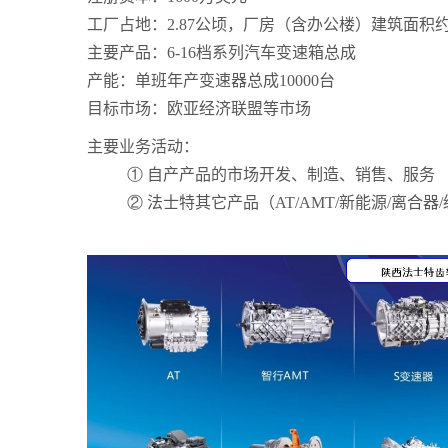
工厂占地：
2.87
公顷，厂房（含办公楼）建筑面积
主要产品：
6-16
档系列汽车变速箱总成
产能：单班年产变速器总成
10000
台
目标市场：欧亚经济联盟等市场
主要业务活动：
①
自产产品的市场开发、制造、销售、服务
②
法士特其它产品（
AT/AMT/
新能源
/
离合器
/