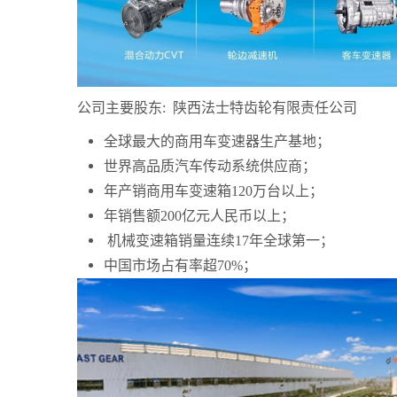
公司主要股东
:
陕西法士特齿轮有限责任公司
全球最大的商用车变速器生产基地；
世界高品质汽车传动系统供应商；
年产销商用车变速箱
120
万台以上；
年销售额
200
亿元人民币以上；
机械变速箱销量连续
17
年全球第一；
中国市场占有率超
70%
；