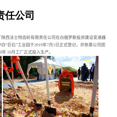
责任公司
厂陕西法士特齿轮有限责任公司在白俄罗斯投资建设变速器
中白
“
巨石
”
工业园于
2019
年
7
月
1
日正式登记，并依靠公司团
0
年
10
月工厂正式投入生产。