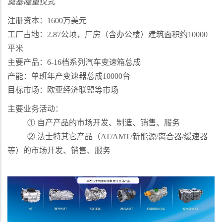
奠基隆重仪式
注册资本：
1600
万美元
工厂占地：
2.87
公顷，厂房（含办公楼）建筑面积约
10000
平米
主要产品：
6-16
档系列汽车变速箱总成
产能：单班年产变速器总成
10000
台
目标市场：欧亚经济联盟等市场
主要业务活动：
①
自产产品的市场开发、制造、销售、服务
②
法士特其它产品（
AT/AMT/
新能源
/
离合器
/
缓速器
等）的市场开发、销售、服务