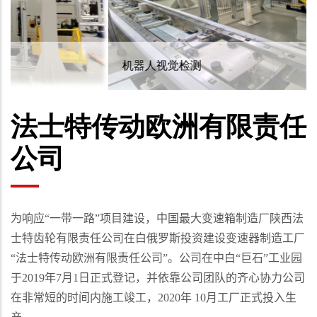
机器人视觉检测
法士特传动欧洲有限责任
公司
为响应
“
一带一路
”
项目建设，中国最大变速箱制造厂陕西法
士特齿轮有限责任公司在白俄罗斯投资建设变速器制造工厂
“
法士特传动欧洲有限责任公司
”
。公司在中白
“
巨石
”
工业园
于
2019
年
7
月
1
日正式登记，并依靠公司团队的齐心协力公司
在非常短的时间内施工竣工，
2020
年
10
月工厂正式投入生