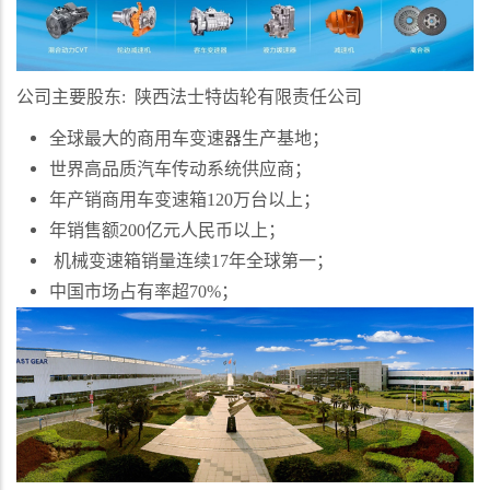
公司主要股东
:
陕西法士特齿轮有限责任公司
全球最大的商用车变速器生产基地；
世界高品质汽车传动系统供应商；
年产销商用车变速箱
120
万台以上；
年销售额
200
亿元人民币以上；
机械变速箱销量连续
17
年全球第一；
中国市场占有率超
70%
；